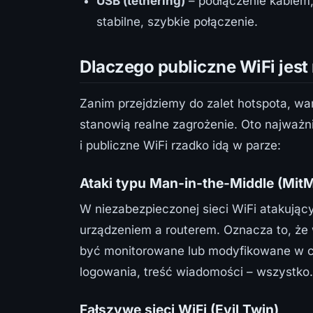
USB (tethering)
– podłączenie kablem,
stabilne, szybkie połączenie.
Dlaczego publiczne WiFi jest
Zanim przejdziemy do zalet hotspota, war
stanowią realne zagrożenie. Oto najważ
i publiczne WiFi rzadko idą w parze:
Ataki typu Man-in-the-Middle (Mit
W niezabezpieczonej sieci WiFi atakują
urządzeniem a routerem. Oznacza to, że 
być monitorowane lub modyfikowane w cz
logowania, treść wiadomości – wszystko.
Fałszywe sieci WiFi (Evil Twin)