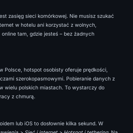
est zasięg sieci komórkowej. Nie musisz szukać
ternet w hotelu ani korzystać z wolnych,
 online tam, gdzie jesteś – bez żadnych
Polsce, hotspot osobisty oferuje prędkości,
łączami szerokopasmowymi. Pobieranie danych z
e w wielu polskich miastach. To wystarczy do
racy z chmurą.
oidem lub iOS to dosłownie kilka sekund. W
awienia > Sieć i internet > Hotspot i tethering
. Na