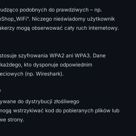
 łudząco podobnych do prawdziwych – np.
eeShop_WiFi". Niczego nieświadomy użytkownik
 hakerzy mogą obserwować cały ruch internetowy.
e stosuje szyfrowania WPA2 ani WPA3. Dane
la każdego, kto dysponuje odpowiednim
eciowych (np. Wireshark).
e
ywane do dystrybucji złośliwego
ogą wstrzykiwać kod do pobieranych plików lub
we strony.