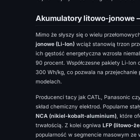
Akumulatory litowo-jonowe –
Mimo że słyszy się o wielu przełomowyc
jonowe (Li-Ion)
wciąż stanowią trzon prz
ich gęstość energetyczna wzrosła niemal
90 procent. Współczesne pakiety Li-Ion 
300 Wh/kg, co pozwala na przejechanie
modelach.
Producenci tacy jak CATL, Panasonic czy
skład chemiczny elektrod. Popularne sta
NCA (nikiel-kobalt-aluminium)
, które 
trwałością. Z kolei ogniwa
LFP (litowo-ż
popularność w segmencie masowym ze wzg