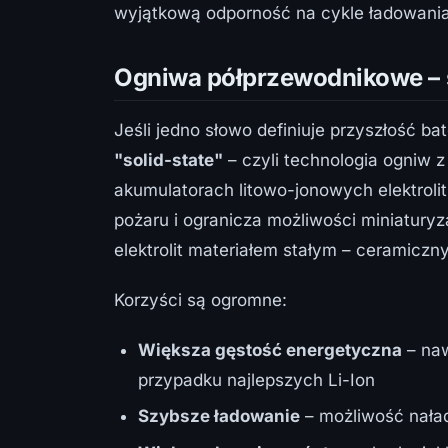
wyjątkową odporność na cykle ładowania
Ogniwa półprzewodnikowe – ś
Jeśli jedno słowo definiuje przyszłość ba
"solid-state"
– czyli technologia ogniw z
akumulatorach litowo-jonowych elektrolit
pożaru i ogranicza możliwości miniatury
elektrolit materiałem stałym – ceramicz
Korzyści są ogromne:
Większa gęstość energetyczna
– naw
przypadku najlepszych Li-Ion
Szybsze ładowanie
– możliwość nała