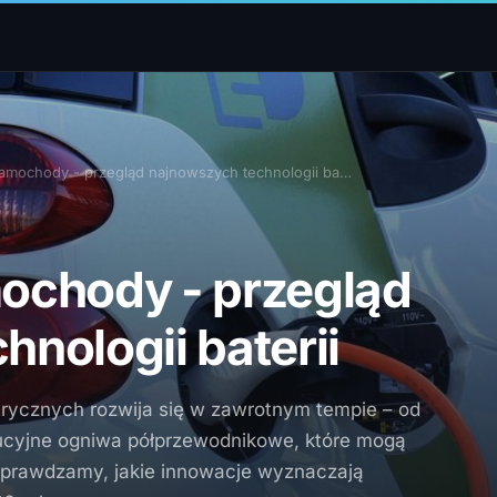
samochody - przegląd najnowszych technologii ba…
ochody - przegląd
nologii baterii
trycznych rozwija się w zawrotnym tempie – od
ucyjne ogniwa półprzewodnikowe, które mogą
 Sprawdzamy, jakie innowacje wyznaczają