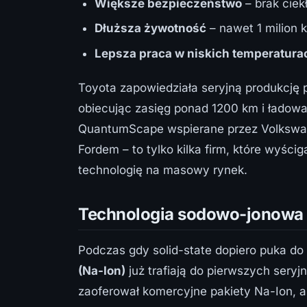
Większe bezpieczeństwo
– brak ciek
Dłuższa żywotność
– nawet 1 milion 
Lepsza praca w niskich temperatura
Toyota zapowiedziała seryjną produkcję p
obiecując zasięg ponad 1200 km i ładowa
QuantumScape wspierane przez Volkswag
Fordem – to tylko kilka firm, które wyścig
technologię na masowy rynek.
Technologia sodowo-jonowa –
Podczas gdy solid-state dopiero puka do
(Na-Ion)
już trafiają do pierwszych sery
zaoferował komercyjne pakiety Na-Ion, a