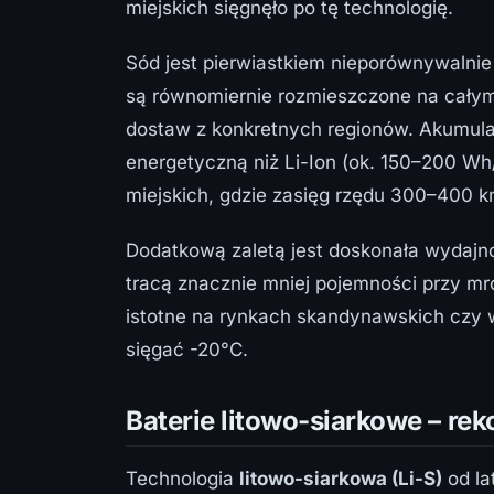
miejskich sięgnęło po tę technologię.
Sód jest pierwiastkiem nieporównywalnie t
są równomiernie rozmieszczone na całym
dostaw z konkretnych regionów. Akumula
energetyczną niż Li-Ion (ok. 150–200 Wh
miejskich, gdzie zasięg rzędu 300–400 k
Dodatkową zaletą jest doskonała wydajn
tracą znacznie mniej pojemności przy mro
istotne na rynkach skandynawskich czy w
sięgać -20°C.
Baterie litowo-siarkowe – r
Technologia
litowo-siarkowa (Li-S)
od la