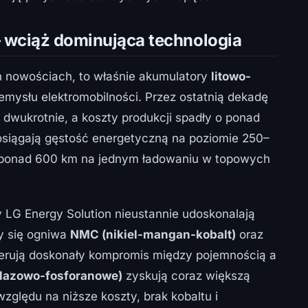
 wciąż dominująca technologia
h nowościach, to właśnie akumulatory
litowo-
emysłu elektromobilności. Przez ostatnią dekadę
 dwukrotnie, a koszty produkcji spadły o ponad
osiągają gęstość energetyczną na poziomie 250–
 ponad 600 km na jednym ładowaniu w topowych
 LG Energy Solution nieustannie udoskonalają
ły się ogniwa
NMC (nikiel-mangan-kobalt)
oraz
oferują doskonały kompromis między pojemnością a
elazowo-fosforanowe)
zyskują coraz większą
lędu na niższe koszty, brak kobaltu i