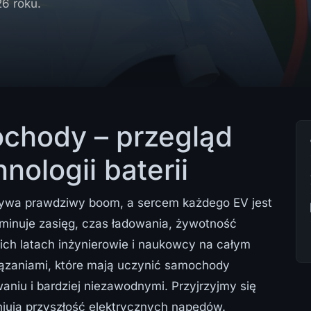
26 roku.
ochody – przegląd
ologii baterii
ywa prawdziwy boom, a sercem każdego EV jest
rminuje zasięg, czas ładowania, żywotność
nich latach inżynierowie i naukowcy na całym
ązaniami, które mają uczynić samochody
aniu i bardziej niezawodnymi. Przyjrzyjmy się
niują przyszłość elektrycznych napędów.