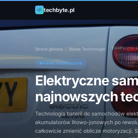
techbyte.pl
Elektryczne 
Strona główna
Nowe Technologie
NOWE TECHNOLOGIE
Elektryczne sam
najnowszych tech
Technologia baterii do samochodów elek
akumulatorów litowo-jonowych po rewol
całkowicie zmienić oblicze motoryzacji.