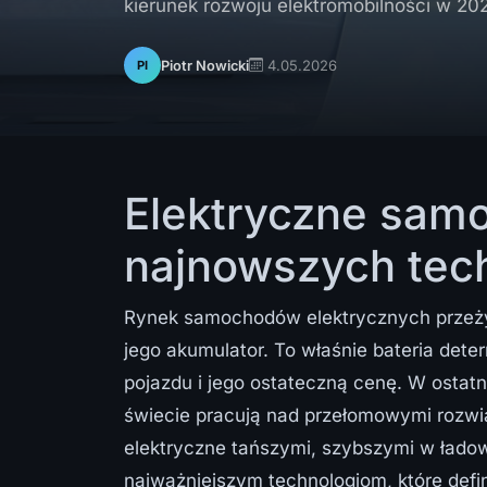
kierunek rozwoju elektromobilności w 20
4.05.2026
Piotr Nowicki
PI
Elektryczne sam
najnowszych techn
Rynek samochodów elektrycznych przeż
jego akumulator. To właśnie bateria dete
pojazdu i jego ostateczną cenę. W ostat
świecie pracują nad przełomowymi rozwi
elektryczne tańszymi, szybszymi w ładow
najważniejszym technologiom, które defi