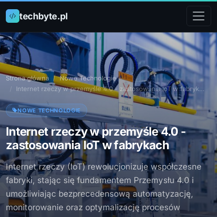
techbyte.pl
Strona główna
Nowe Technologie
Internet rzeczy w przemyśle 4.0 - zastosowania IoT w fabryk…
NOWE TECHNOLOGIE
Internet rzeczy w przemyśle 4.0 -
zastosowania IoT w fabrykach
Internet rzeczy (IoT) rewolucjonizuje współczesne
fabryki, stając się fundamentem Przemysłu 4.0 i
umożliwiając bezprecedensową automatyzację,
monitorowanie oraz optymalizację procesów