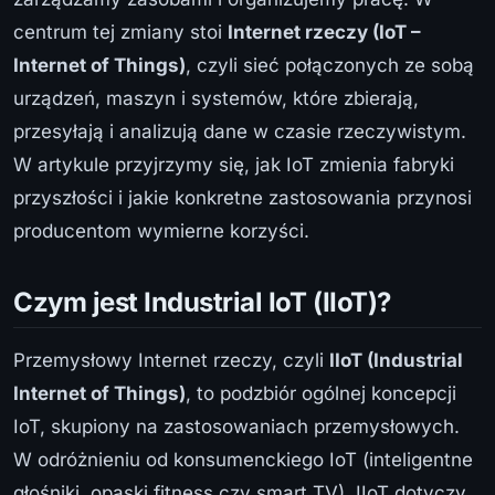
centrum tej zmiany stoi
Internet rzeczy (IoT –
Internet of Things)
, czyli sieć połączonych ze sobą
urządzeń, maszyn i systemów, które zbierają,
przesyłają i analizują dane w czasie rzeczywistym.
W artykule przyjrzymy się, jak IoT zmienia fabryki
przyszłości i jakie konkretne zastosowania przynosi
producentom wymierne korzyści.
Czym jest Industrial IoT (IIoT)?
Przemysłowy Internet rzeczy, czyli
IIoT (Industrial
Internet of Things)
, to podzbiór ogólnej koncepcji
IoT, skupiony na zastosowaniach przemysłowych.
W odróżnieniu od konsumenckiego IoT (inteligentne
głośniki, opaski fitness czy smart TV), IIoT dotyczy