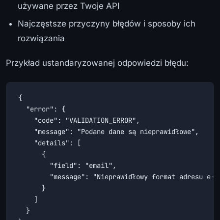
używane przez Twoje API
Najczęstsze przyczyny błędów i sposoby ich
rozwiązania
Przykład ustandaryzowanej odpowiedzi błędu:
{

  "error": {

    "code": "VALIDATION_ERROR",

    "message": "Podane dane są nieprawidłowe",

    "details": [

      {

        "field": "email",

        "message": "Nieprawidłowy format adresu e-ma
      }

    ]

  }
