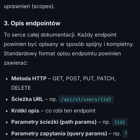
uprawnień (scopes).
3. Opis endpointów
To serce całej dokumentacji. Każdy endpoint
powinien być opisany w sposób spójny i kompletny.
Standardowy format opisu endpointu powinien
zawierać:
Metoda HTTP
– GET, POST, PUT, PATCH,
DELETE
Ścieżka URL
– np.
/api/v1/users/{id}
Krótki opis
– co robi ten endpoint
Parametry ścieżki (path params)
– np.
{id}
Parametry zapytania (query params)
– np.
?