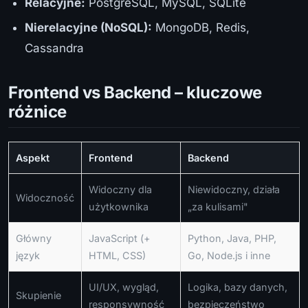
Relacyjne:
PostgreSQL, MySQL, SQLite
Nierelacyjne (NoSQL):
MongoDB, Redis,
Cassandra
Frontend vs Backend – kluczowe
różnice
Aspekt
Frontend
Backend
Widoczny dla
Niewidoczny, działa
Widoczność
użytkownika
„za kulisami"
Główny
JavaScript (+
Python, Java, PHP,
język
HTML, CSS)
Go, Node.js i inne
UI/UX, wygląd,
Logika, bazy danych,
Skupienie
responsywność
bezpieczeństwo