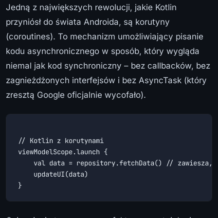
Jedną z największych rewolucji, jakie Kotlin
przyniósł do świata Androida, są korutyny
(coroutines). To mechanizm umożliwiający pisanie
kodu asynchronicznego w sposób, który wygląda
niemal jak kod synchroniczny – bez callbacków, bez
zagnieżdżonych interfejsów i bez AsyncTask (który
zresztą Google oficjalnie wycofało).
// Kotlin z korutynami

viewModelScope.launch {

    val data = repository.fetchData() // zawiesza, n
    updateUI(data)
