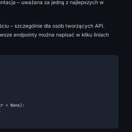
entacja – uważana za jedną z najlepszych w
ściu – szczególnie dla osób tworzących API.
rwsze endpointy można napisać w kilku liniach
r = None):


