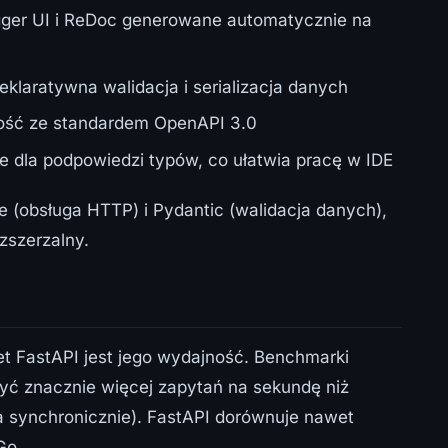
ger UI i ReDoc generowane automatycznie na
eklaratywna walidacja i serializacja danych
ość ze standardem OpenAPI 3.0
e dla podpowiedzi typów, co ułatwia pracę w IDE
e (obsługa HTTP) i Pydantic (walidacja danych),
ozszerzalny.
t FastAPI jest jego wydajność. Benchmarki
żyć znacznie więcej zapytań na sekundę niż
ła synchronicznie). FastAPI dorównuje nawet
Go.