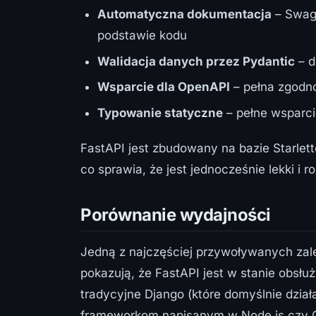
Automatyczna dokumentacja
– Swag
podstawie kodu
Walidacja danych przez Pydantic
– d
Wsparcie dla OpenAPI
– pełna zgodn
Typowanie statyczne
– pełne wsparci
FastAPI jest zbudowany na bazie Starlett
co sprawia, że jest jednocześnie lekki i r
Porównanie wydajności
Jedną z najczęściej przywoływanych zale
pokazują, że FastAPI jest w stanie obsłu
tradycyjne Django (które domyślnie dzia
frameworkom napisanym w Node.js czy 