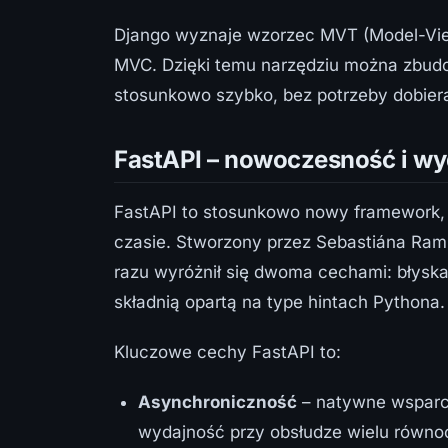
Django wyznaje wzorzec MVT (Model-View
MVC. Dzięki temu narzędziu można zbudo
stosunkowo szybko, bez potrzeby dobiera
FastAPI – nowoczesność i w
FastAPI to stosunkowo nowy framework, 
czasie. Stworzony przez Sebastiána Ram
razu wyróżnił się dwoma cechami: błysk
składnią opartą na type hintach Pythona.
Kluczowe cechy FastAPI to:
Asynchroniczność
– natywne wsparc
wydajność przy obsłudze wielu równ