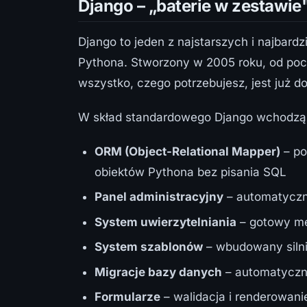
Django – „baterie w zestawie
Django to jeden z najstarszych i najbar
Pythona. Stworzony w 2005 roku, od począ
wszystko, czego potrzebujesz, jest już do
W skład standardowego Django wchodzą
ORM (Object-Relational Mapper)
– po
obiektów Pythona bez pisania SQL
Panel administracyjny
– automatyczni
System uwierzytelniania
– gotowy mec
System szablonów
– wbudowany siln
Migracje bazy danych
– automatyczn
Formularze
– walidacja i renderowan