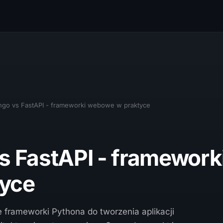
ngo vs FastAPI - frameworki webowe w praktyce
s FastAPI - framework
yce
e frameworki Pythona do tworzenia aplikacji