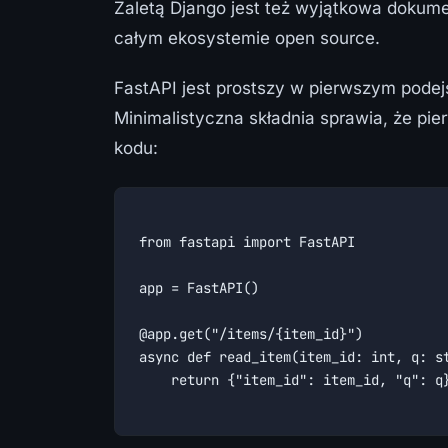
Zaletą Django jest też wyjątkowa dokum
całym ekosystemie open source.
FastAPI jest prostszy w pierwszym podej
Minimalistyczna składnia sprawia, że pie
kodu:
from fastapi import FastAPI

app = FastAPI()

@app.get("/items/{item_id}")

async def read_item(item_id: int, q: st
    return {"item_id": item_id, "q": q}