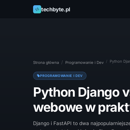
techbyte.pl
Python Dja
Strona główna
Programowanie i Dev
PROGRAMOWANIE I DEV
Python Django v
webowe w prakt
Django i FastAPI to dwa najpopularniejsz