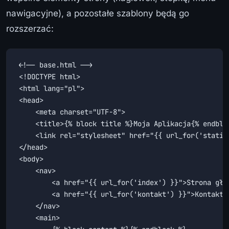
nawigacyjne), a pozostałe szablony będą go
rozszerzać:
<!-- base.html -->

<!DOCTYPE html>

<html lang="pl">

<head>

    <meta charset="UTF-8">

    <title>{% block title %}Moja Aplikacja{% endbloc
    <link rel="stylesheet" href="{{ url_for('static
</head>

<body>

    <nav>

        <a href="{{ url_for('index') }}">Strona głów
        <a href="{{ url_for('kontakt') }}">Kontakt</
    </nav>

    <main>
