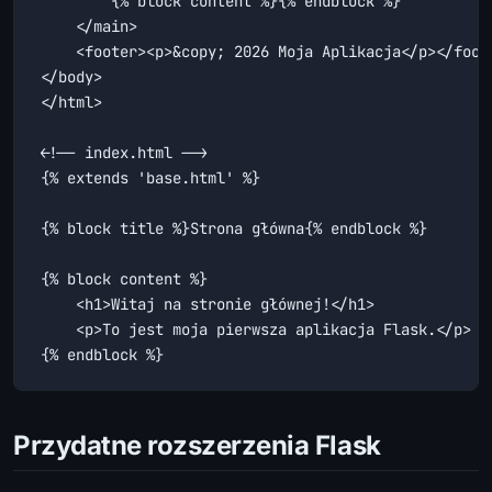
        {% block content %}{% endblock %}

    </main>

    <footer><p>&copy; 2026 Moja Aplikacja</p></foote
</body>

</html>

<!-- index.html -->

{% extends 'base.html' %}

{% block title %}Strona główna{% endblock %}

{% block content %}

    <h1>Witaj na stronie głównej!</h1>

    <p>To jest moja pierwsza aplikacja Flask.</p>

{% endblock %}
Przydatne rozszerzenia Flask