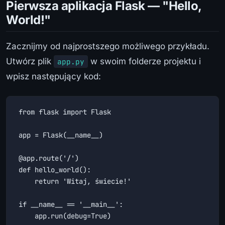
Pierwsza aplikacja Flask — "Hello,
World!"
Zacznijmy od najprostszego możliwego przykładu.
Utwórz plik
w swoim folderze projektu i
app.py
wpisz następujący kod:
from flask import Flask

app = Flask(__name__)

@app.route('/')

def hello_world():

    return 'Witaj, świecie!'

if __name__ == '__main__':

    app.run(debug=True)