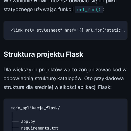
W szablonie HTML możesz odwołać się do pliku
statycznego używając funkcji
:
url_for()
<link rel="stylesheet" href="{{ url_for('static', f
Struktura projektu Flask
Dla większych projektów warto zorganizować kod w
odpowiednią strukturę katalogów. Oto przykładowa
struktura dla średniej wielkości aplikacji Flask:
moja_aplikacja_flask/

│

├── app.py

├── requirements.txt
