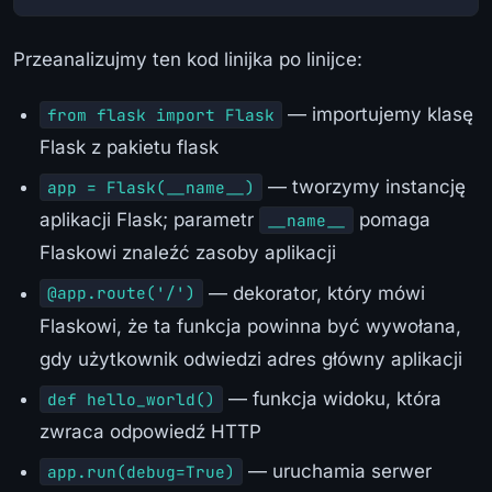
Przeanalizujmy ten kod linijka po linijce:
— importujemy klasę
from flask import Flask
Flask z pakietu flask
— tworzymy instancję
app = Flask(__name__)
aplikacji Flask; parametr
pomaga
__name__
Flaskowi znaleźć zasoby aplikacji
— dekorator, który mówi
@app.route('/')
Flaskowi, że ta funkcja powinna być wywołana,
gdy użytkownik odwiedzi adres główny aplikacji
— funkcja widoku, która
def hello_world()
zwraca odpowiedź HTTP
— uruchamia serwer
app.run(debug=True)