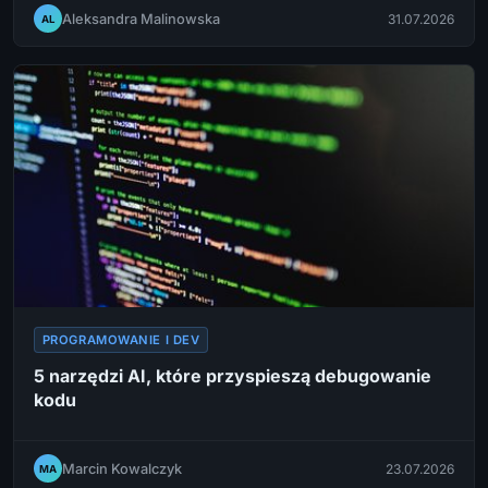
Aleksandra Malinowska
31.07.2026
AL
PROGRAMOWANIE I DEV
5 narzędzi AI, które przyspieszą debugowanie
kodu
Marcin Kowalczyk
23.07.2026
MA