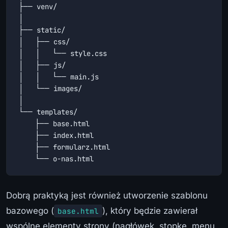
├── venv/

│

├── static/

│   ├── css/

│   │   └── style.css

│   ├── js/

│   │   └── main.js

│   └── images/

│

└── templates/

    ├── base.html

    ├── index.html

    ├── formularz.html

    └── o-nas.html
Dobrą praktyką jest również utworzenie szablonu
bazowego (
), który będzie zawierał
base.html
wspólne elementy strony (nagłówek, stopkę, menu