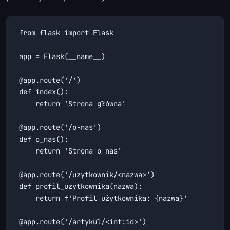
from flask import Flask

app = Flask(__name__)

@app.route('/')

def index():

    return 'Strona główna'

@app.route('/o-nas')

def o_nas():

    return 'Strona o nas'

@app.route('/uzytkownik/<nazwa>')

def profil_uzytkownika(nazwa):

    return f'Profil użytkownika: {nazwa}'

@app.route('/artykul/<int:id>')
