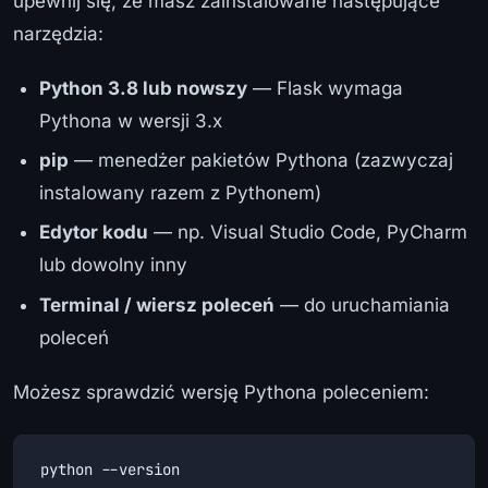
upewnij się, że masz zainstalowane następujące
narzędzia:
Python 3.8 lub nowszy
— Flask wymaga
Pythona w wersji 3.x
pip
— menedżer pakietów Pythona (zazwyczaj
instalowany razem z Pythonem)
Edytor kodu
— np. Visual Studio Code, PyCharm
lub dowolny inny
Terminal / wiersz poleceń
— do uruchamiania
poleceń
Możesz sprawdzić wersję Pythona poleceniem:
python --version