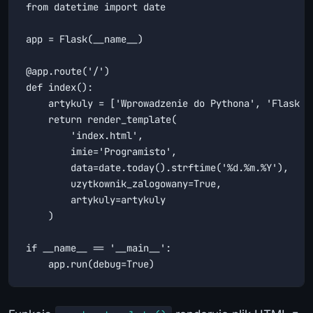
from datetime import date

app = Flask(__name__)

@app.route('/')

def index():

    artykuly = ['Wprowadzenie do Pythona', 'Flask d
    return render_template(

        'index.html',

        imie='Programisto',

        data=date.today().strftime('%d.%m.%Y'),

        uzytkownik_zalogowany=True,

        artykuly=artykuly

    )

if __name__ == '__main__':

    app.run(debug=True)