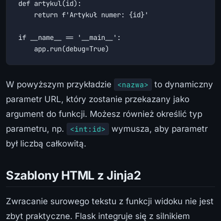
def artykul(id):

    return f'Artykuł numer: {id}'

if __name__ == '__main__':

    app.run(debug=True)
W powyższym przykładzie
to dynamiczny
<nazwa>
parametr URL, który zostanie przekazany jako
argument do funkcji. Możesz również określić typ
parametru, np.
wymusza, aby parametr
<int:id>
był liczbą całkowitą.
Szablony HTML z Jinja2
Zwracanie surowego tekstu z funkcji widoku nie jest
zbyt praktyczne. Flask integruje się z silnikiem