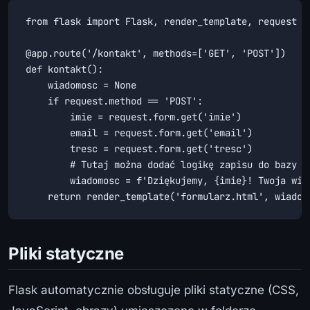
from flask import Flask, render_template, request

@app.route('/kontakt', methods=['GET', 'POST'])

def kontakt():

    wiadomosc = None

    if request.method == 'POST':

        imie = request.form.get('imie')

        email = request.form.get('email')

        tresc = request.form.get('tresc')

        # Tutaj można dodać logikę zapisu do bazy da
        wiadomosc = f'Dziękujemy, {imie}! Twoja wiad
    return render_template('formularz.html', wiadom
Pliki statyczne
Flask automatycznie obsługuje pliki statyczne (CSS,