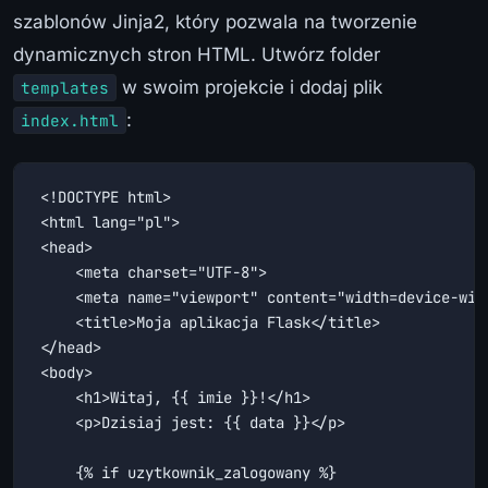
szablonów Jinja2, który pozwala na tworzenie
dynamicznych stron HTML. Utwórz folder
w swoim projekcie i dodaj plik
templates
:
index.html
<!DOCTYPE html>

<html lang="pl">

<head>

    <meta charset="UTF-8">

    <meta name="viewport" content="width=device-widt
    <title>Moja aplikacja Flask</title>

</head>

<body>

    <h1>Witaj, {{ imie }}!</h1>

    <p>Dzisiaj jest: {{ data }}</p>

    {% if uzytkownik_zalogowany %}
