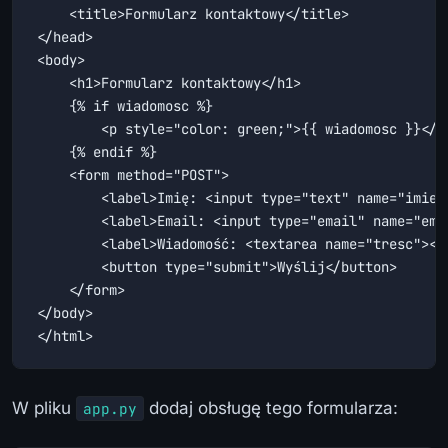
    <title>Formularz kontaktowy</title>

</head>

<body>

    <h1>Formularz kontaktowy</h1>

    {% if wiadomosc %}

        <p style="color: green;">{{ wiadomosc }}</p>
    {% endif %}

    <form method="POST">

        <label>Imię: <input type="text" name="imie" 
        <label>Email: <input type="email" name="emai
        <label>Wiadomość: <textarea name="tresc"></t
        <button type="submit">Wyślij</button>

    </form>

</body>

</html>
W pliku
dodaj obsługę tego formularza:
app.py