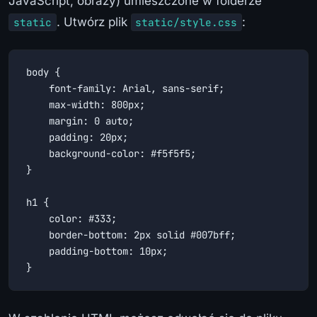
JavaScript, obrazy) umieszczone w folderze
. Utwórz plik
:
static
static/style.css
body {

    font-family: Arial, sans-serif;

    max-width: 800px;

    margin: 0 auto;

    padding: 20px;

    background-color: #f5f5f5;

}

h1 {

    color: #333;

    border-bottom: 2px solid #007bff;

    padding-bottom: 10px;

}