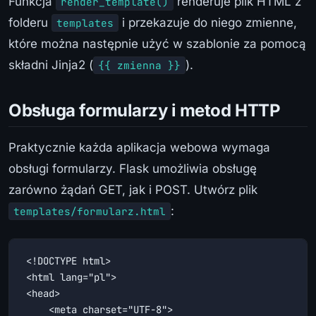
Funkcja
renderuje plik HTML z
render_template()
folderu
i przekazuje do niego zmienne,
templates
które można następnie użyć w szablonie za pomocą
składni Jinja2 (
).
{{ zmienna }}
Obsługa formularzy i metod HTTP
Praktycznie każda aplikacja webowa wymaga
obsługi formularzy. Flask umożliwia obsługę
zarówno żądań GET, jak i POST. Utwórz plik
:
templates/formularz.html
<!DOCTYPE html>

<html lang="pl">

<head>

    <meta charset="UTF-8">
