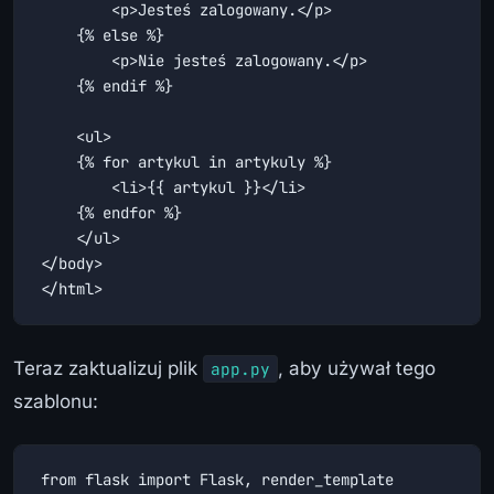
        <p>Jesteś zalogowany.</p>

    {% else %}

        <p>Nie jesteś zalogowany.</p>

    {% endif %}

    <ul>

    {% for artykul in artykuly %}

        <li>{{ artykul }}</li>

    {% endfor %}

    </ul>

</body>

</html>
Teraz zaktualizuj plik
, aby używał tego
app.py
szablonu:
from flask import Flask, render_template
