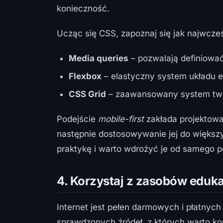
konieczność.
Ucząc się CSS, zapoznaj się jak najwcześ
Media queries
– pozwalają definiować
Flexbox
– elastyczny system układu e
CSS Grid
– zaawansowany system twor
Podejście
mobile-first
zakłada projektowa
następnie dostosowywanie jej do większy
praktykę i warto wdrożyć je od samego p
4. Korzystaj z zasobów eduka
Internet jest pełen darmowych i płatnyc
sprawdzonych źródeł, z których warto ko