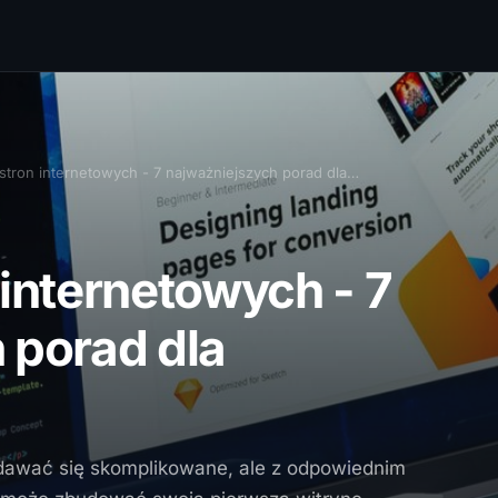
stron internetowych - 7 najważniejszych porad dla…
internetowych - 7
 porad dla
dawać się skomplikowane, ale z odpowiednim