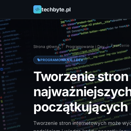
techbyte.pl
Tworzenie 
Strona główna
Programowanie i Dev
PROGRAMOWANIE I DEV
Tworzenie stron 
najważniejszych
początkujących
Tworzenie stron internetowych może wy