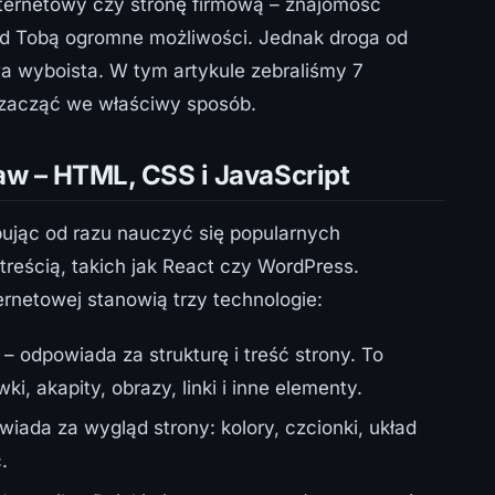
internetowy czy stronę firmową – znajomość
d Tobą ogromne możliwości. Jednak droga od
wa wyboista. W tym artykule zebraliśmy 7
 zacząć we właściwy sposób.
taw – HTML, CSS i JavaScript
bując od razu nauczyć się popularnych
eścią, takich jak React czy WordPress.
rnetowej stanowią trzy technologie:
– odpowiada za strukturę i treść strony. To
ki, akapity, obrazy, linki i inne elementy.
iada za wygląd strony: kolory, czcionki, układ
.