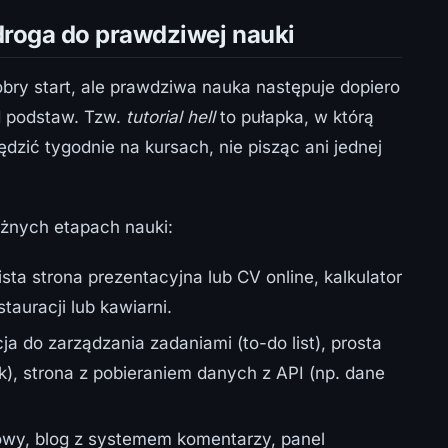
 droga do prawdziwej nauki
dobry start, ale prawdziwa nauka następuje dopiero
d podstaw. Tzw.
tutorial hell
to pułapka, w którą
zić tygodnie na kursach, nie pisząc ani jednej
óżnych etapach nauki:
sta strona prezentacyjna lub CV online, kalkulator
stauracji lub kawiarni.
ja do zarządzania zadaniami (to-do list), prosta
yk), strona z pobieraniem danych z API (np. dane
owy, blog z systemem komentarzy, panel