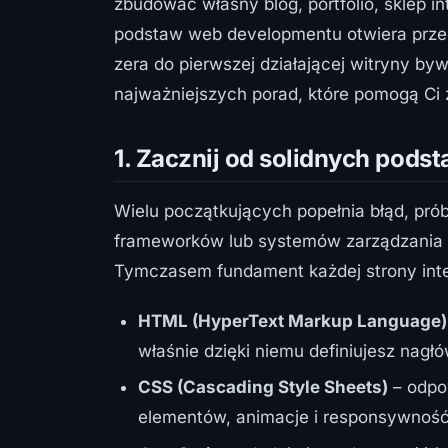
zbudować własny blog, portfolio, sklep 
podstaw web developmentu otwiera prze
zera do pierwszej działającej witryny by
najważniejszych porad, które pomogą Ci
1. Zacznij od solidnych pods
Wielu początkujących popełnia błąd, pró
frameworków lub systemów zarządzania tr
Tymczasem fundament każdej strony inte
HTML (HyperText Markup Language)
właśnie dzięki niemu definiujesz nagłów
CSS (Cascading Style Sheets)
– odpow
elementów, animacje i responsywność