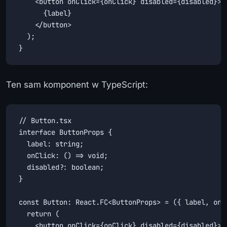
    <button onClick={onClick} disabled={disabled}>

      {label}

    </button>

  );

}
Ten sam komponent w TypeScript:
// Button.tsx

interface ButtonProps {

  label: string;

  onClick: () => void;

  disabled?: boolean;

}

const Button: React.FC<ButtonProps> = ({ label, onCl
  return (

    <button onClick={onClick} disabled={disabled}>
