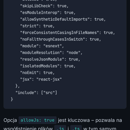
    "skipLibCheck": true,

    "esModuleInterop": true,

    "allowSyntheticDefaultImports": true,

    "strict": true,

    "forceConsistentCasingInFileNames": true,

    "noFallthroughCasesInSwitch": true,

    "module": "esnext",

    "moduleResolution": "node",

    "resolveJsonModule": true,

    "isolatedModules": true,

    "noEmit": true,

    "jsx": "react-jsx"

  },

  "include": ["src"]

}
Opcja
jest kluczowa – pozwala na
allowJs: true
współistnienie plików
i
w tym samym
.js
.ts