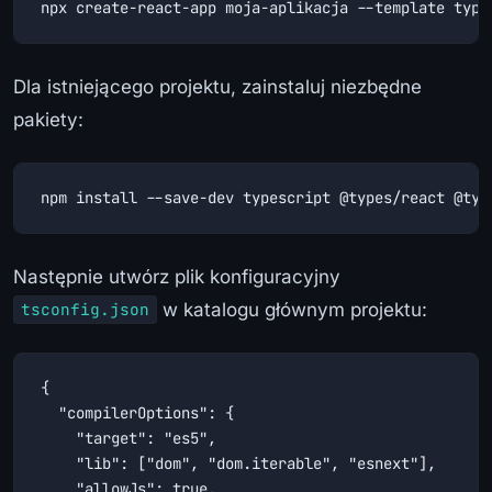
npx create-react-app moja-aplikacja --template type
Dla istniejącego projektu, zainstaluj niezbędne
pakiety:
npm install --save-dev typescript @types/react @typ
Następnie utwórz plik konfiguracyjny
w katalogu głównym projektu:
tsconfig.json
{

  "compilerOptions": {

    "target": "es5",

    "lib": ["dom", "dom.iterable", "esnext"],

    "allowJs": true,
