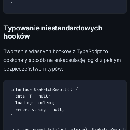
}
Typowanie niestandardowych
hooków
Tworzenie własnych hooków z TypeScript to
doskonały sposób na enkapsulację logiki z pełnym
bezpieczeństwem typów:
interface UseFetchResult<T> {

  data: T | null;

  loading: boolean;

  error: string | null;

}

function useFetch<T>(url: string): UseFetchResult<T>