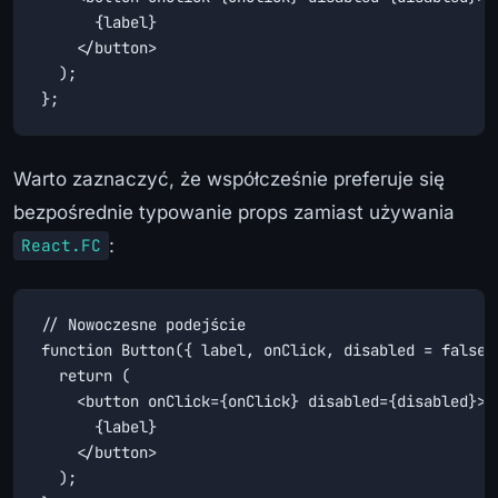
      {label}

    </button>

  );

};
Warto zaznaczyć, że współcześnie preferuje się
bezpośrednie typowanie props zamiast używania
:
React.FC
// Nowoczesne podejście

function Button({ label, onClick, disabled = false }
  return (

    <button onClick={onClick} disabled={disabled}>

      {label}

    </button>

  );
