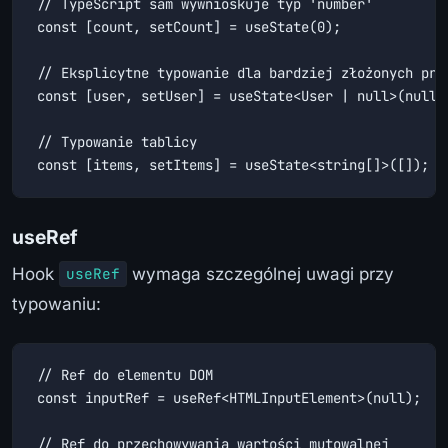
// TypeScript sam wywnioskuje typ 'number'

const [count, setCount] = useState(0);

// Eksplicytne typowanie dla bardziej złożonych przy
const [user, setUser] = useState<User | null>(null);
// Typowanie tablicy

const [items, setItems] = useState<string[]>([]);
useRef
Hook
wymaga szczególnej uwagi przy
useRef
typowaniu:
// Ref do elementu DOM

const inputRef = useRef<HTMLInputElement>(null);

// Ref do przechowywania wartości mutowalnej
