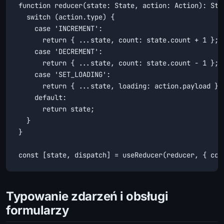
function reducer(state: State, action: Action): Stat
  switch (action.type) {

    case 'INCREMENT':

      return { ...state, count: state.count + 1 };

    case 'DECREMENT':

      return { ...state, count: state.count - 1 };

    case 'SET_LOADING':

      return { ...state, loading: action.payload };

    default:

      return state;

  }

}

const [state, dispatch] = useReducer(reducer, { cou
Typowanie zdarzeń i obsługi
formularzy