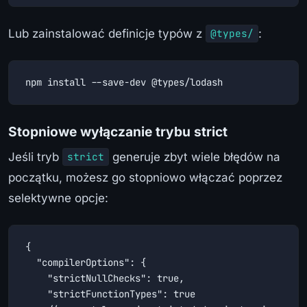
Lub zainstalować definicje typów z
:
@types/
npm install --save-dev @types/lodash
Stopniowe wyłączanie trybu strict
Jeśli tryb
generuje zbyt wiele błędów na
strict
początku, możesz go stopniowo włączać poprzez
selektywne opcje:
{

  "compilerOptions": {

    "strictNullChecks": true,

    "strictFunctionTypes": true
