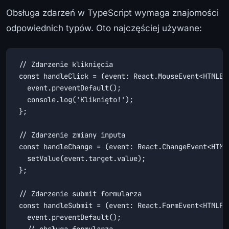
Obsługa zdarzeń w TypeScript wymaga znajomości
odpowiednich typów. Oto najczęściej używane:
// Zdarzenie kliknięcia

const handleClick = (event: React.MouseEvent<HTMLBut
  event.preventDefault();

  console.log('Kliknięto!');

};

// Zdarzenie zmiany inputa

const handleChange = (event: React.ChangeEvent<HTMLI
  setValue(event.target.value);

};

// Zdarzenie submit formularza

const handleSubmit = (event: React.FormEvent<HTMLFor
  event.preventDefault();

  // obsługa formularza
