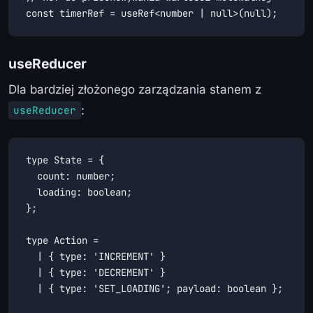
const timerRef = useRef<number | null>(null);
useReducer
Dla bardziej złożonego zarządzania stanem z
:
useReducer
type State = {

  count: number;

  loading: boolean;

};

type Action =

  | { type: 'INCREMENT' }

  | { type: 'DECREMENT' }

  | { type: 'SET_LOADING'; payload: boolean };
