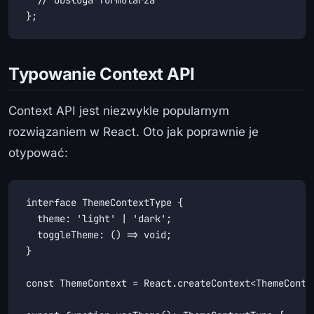
};
Typowanie Context API
Context API jest niezwykle popularnym
rozwiązaniem w React. Oto jak poprawnie je
otypować:
interface ThemeContextType {

  theme: 'light' | 'dark';

  toggleTheme: () => void;

}

const ThemeContext = React.createContext<ThemeContex