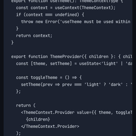
export function useTheme(): ThemeContextType {

  const context = useContext(ThemeContext);

  if (context === undefined) {

    throw new Error('useTheme must be used within a 
  }

  return context;

}

export function ThemeProvider({ children }: { childr
  const [theme, setTheme] = useState<'light' | 'dark
  const toggleTheme = () => {

    setTheme(prev => prev === 'light' ? 'dark' : 'li
  };

  return (

    <ThemeContext.Provider value={{ theme, toggleThe
      {children}

    </ThemeContext.Provider>

  );
