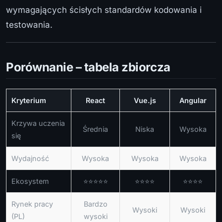
wymagających ścisłych standardów kodowania i
testowania.
Porównanie – tabela zbiorcza
Kryterium
React
Vue.js
Angular
Krzywa uczenia
Średnia
Niska
Wysoka
się
Wydajność
Wysoka
Wysoka
Wysoka
Ekosystem
⭐⭐⭐⭐⭐
⭐⭐⭐⭐
⭐⭐⭐⭐
Rynek pracy
Bardzo
Wysoki
Wysoki
(PL)
wysoki