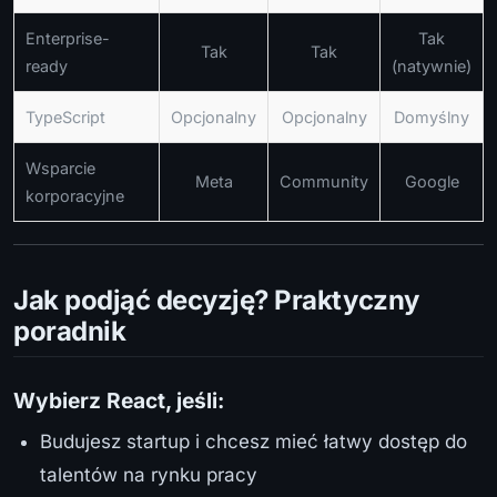
Enterprise-
Tak
Tak
Tak
ready
(natywnie)
TypeScript
Opcjonalny
Opcjonalny
Domyślny
Wsparcie
Meta
Community
Google
korporacyjne
Jak podjąć decyzję? Praktyczny
poradnik
Wybierz React, jeśli:
Budujesz startup i chcesz mieć łatwy dostęp do
talentów na rynku pracy