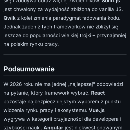
siłę i zdobywa coraz więcej zwolenników.
Solid.js
jest chwalony za wydajność zbliżoną do vanilla JS.
Qwik
z kolei zmienia paradygmat ładowania kodu.
Jednak żaden z tych frameworków nie zbliżył się
jeszcze do popularności wielkiej trójki – przynajmniej
na polskim rynku pracy.
Podsumowanie
W 2026 roku nie ma jednej „najlepszej" odpowiedzi
na pytanie, który framework wybrać.
React
pozostaje najbezpieczniejszym wyborem z punktu
widzenia rynku pracy i ekosystemu.
Vue.js
wygrywa w kategorii przyjazności dla developera i
szybkości nauki.
Angular
jest niekwestionowanym