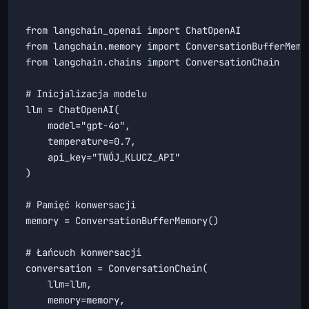
from langchain_openai import ChatOpenAI

from langchain.memory import ConversationBufferMemor
from langchain.chains import ConversationChain

# Inicjalizacja modelu

llm = ChatOpenAI(

    model="gpt-4o",

    temperature=0.7,

    api_key="TWÓJ_KLUCZ_API"

)

# Pamięć konwersacji

memory = ConversationBufferMemory()

# Łańcuch konwersacji

conversation = ConversationChain(

    llm=llm,

    memory=memory,
