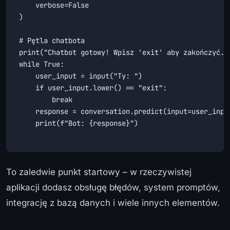
    verbose=False

)

# Pętla chatbota

print("Chatbot gotowy! Wpisz 'exit' aby zakończyć.")
while True:

    user_input = input("Ty: ")

    if user_input.lower() == "exit":

        break

    response = conversation.predict(input=user_input
    print(f"Bot: {response}")

To zaledwie punkt startowy – w rzeczywistej
aplikacji dodasz obsługę błędów, system promptów,
integrację z bazą danych i wiele innych elementów.