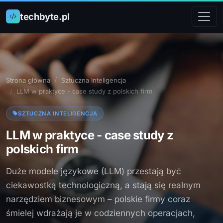
techbyte.pl
Strona główna
Sztuczna Inteligencja
LLM w praktyce - case study z polskich firm
SZTUCZNA INTELIGENCJA
LLM w praktyce - case study z
polskich firm
Duże modele językowe (LLM) przestają być
ciekawostką technologiczną, a stają się realnym
narzędziem biznesowym – polskie firmy coraz
śmielej wdrażają je w codziennych operacjach,