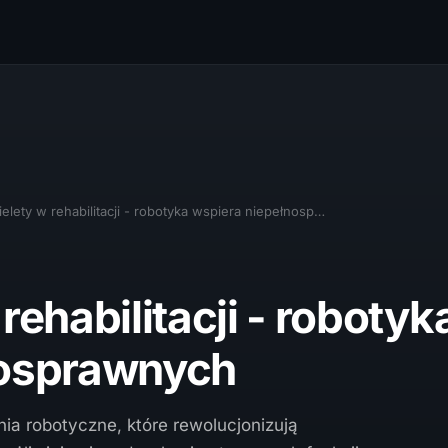
elety w rehabilitacji - robotyka wspiera niepełnosp…
rehabilitacji - robotyk
nosprawnych
a robotyczne, które rewolucjonizują