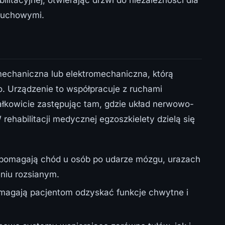
itacyjnej, otwierając drzwi do niezależności dla
 ruchowymi.
mechaniczna lub elektromechaniczna, którą
o. Urządzenie to współpracuje z ruchami
ałkowicie zastępując tam, gdzie układ nerwowo-
rehabilitacji medycznej egzoszkielety dzielą się
pomagają chód u osób po udarze mózgu, urazach
niu rozsianym.
magają pacjentom odzyskać funkcje chwytne i