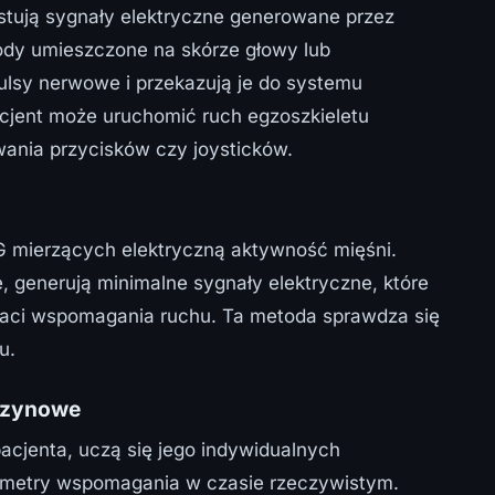
tują sygnały elektryczne generowane przez
ody umieszczone na skórze głowy lub
ulsy nerwowe i przekazują je do systemu
acjent może uruchomić ruch egzoszkieletu
ania przycisków czy joysticków.
G mierzących elektryczną aktywność mięśni.
e, generują minimalne sygnały elektryczne, które
taci wspomagania ruchu. Ta metoda sprawdza się
u.
aszynowe
acjenta, uczą się jego indywidualnych
rametry wspomagania w czasie rzeczywistym.