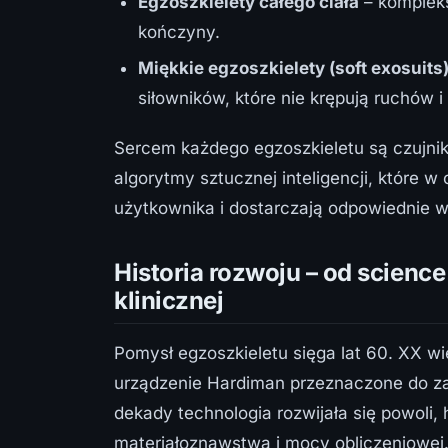
Egzoszkielety całego ciała
– kompleks
kończyny.
Miękkie egzoszkielety (soft exosuits
siłowników, które nie krępują ruchów
Sercem każdego egzoszkieletu są czujniki
algorytmy sztucznej inteligencji, które 
użytkownika i dostarczają odpowiednie 
Historia rozwoju – od science
klinicznej
Pomysł egzoszkieletu sięga lat 60. XX wie
urządzenie Hardiman przeznaczone do za
dekady technologia rozwijała się powoli,
materiałoznawstwa i mocy obliczeniowej.