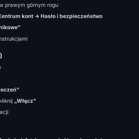
e) w prawym górnym rogu
Centrum kont → Hasło i bezpieczeństwo
dnikowe"
nstrukcjami
)
m
ieczeń"
liknij
„Włącz"
acji