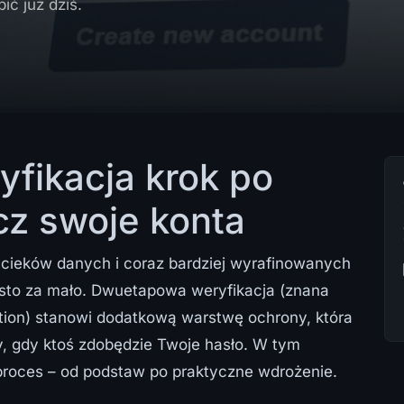
ić już dziś.
fikacja krok po
cz swoje konta
ycieków danych i coraz bardziej wyrafinowanych
ęsto za mało. Dwuetapowa weryfikacja (znana
ation) stanowi dodatkową warstwę ochrony, która
 gdy ktoś zdobędzie Twoje hasło. W tym
proces – od podstaw po praktyczne wdrożenie.