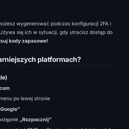
ożesz wygenerować podczas konfiguracji 2FA i
ywa się ich w sytuacji, gdy utracisz dostęp do
suj kody zapasowe!
arniejszych platformach?
le)
.com
enu po lewej stronie
 Google"
astępnie
„Rozpocznij"