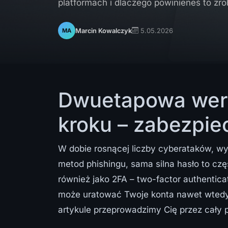
platformach i dlaczego powinieneś to zrob
5.05.2026
Marcin Kowalczyk
MA
Dwuetapowa wery
kroku – zabezpie
W dobie rosnącej liczby cyberataków, w
metod phishingu, sama silna hasło to cz
również jako 2FA – two-factor authentic
może uratować Twoje konta nawet wtedy,
artykule przeprowadzimy Cię przez cały 