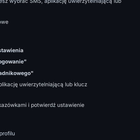
esz wybrać SMS, aplikację uwierzytelniającą lub
sowe
stawienia
logowanie"
ładnikowego"
ikację uwierzytelniającą lub klucz
kazówkami i potwierdź ustawienie
profilu