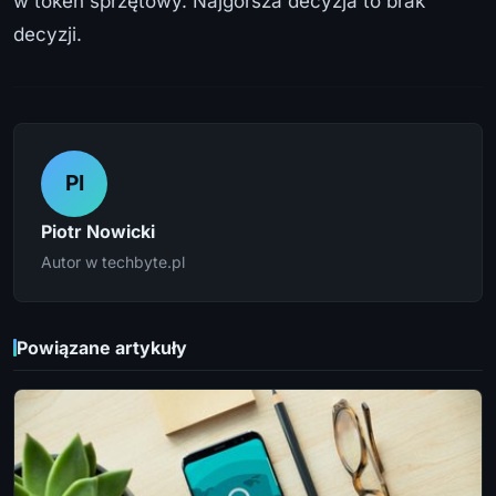
w token sprzętowy. Najgorsza decyzja to brak
decyzji.
PI
Piotr Nowicki
Autor w techbyte.pl
Powiązane artykuły