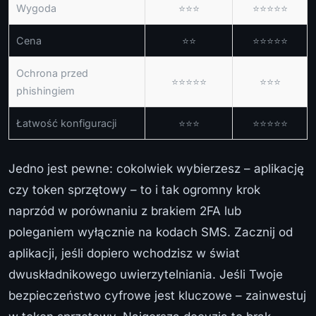
Wygoda
⭐⭐⭐
⭐⭐⭐⭐⭐
Cena
⭐⭐
⭐⭐⭐⭐⭐
Ochrona przed
⭐⭐⭐⭐⭐
⭐⭐⭐
phishingiem
Łatwość konfiguracji
⭐⭐⭐
⭐⭐⭐⭐⭐
Jedno jest pewne: cokolwiek wybierzesz – aplikację
czy token sprzętowy – to i tak ogromny krok
naprzód w porównaniu z brakiem 2FA lub
poleganiem wyłącznie na kodach SMS. Zacznij od
aplikacji, jeśli dopiero wchodzisz w świat
dwuskładnikowego uwierzytelniania. Jeśli Twoje
bezpieczeństwo cyfrowe jest kluczowe – zainwestuj