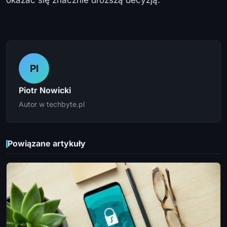
okazać się znacznie droższą decyzją.
PI
Piotr Nowicki
Autor w techbyte.pl
Powiązane artykuły