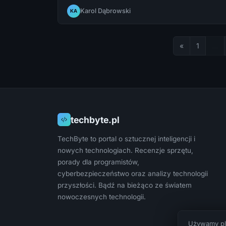
wydajność nawet w rozdzielczości 8K. Czy
Karol Dąbrowski
KA
gaming laptop może rzeczywiście udźwignąć
wymagania tak ekstremalnej rozdzielczości?
«
1
…
techbyte.pl
TechByte to portal o sztucznej inteligencji i
nowych technologiach. Recenzje sprzętu,
porady dla programistów,
cyberbezpieczeństwo oraz analizy technologii
przyszłości. Bądź na bieżąco ze światem
nowoczesnych technologii.
Używamy pli