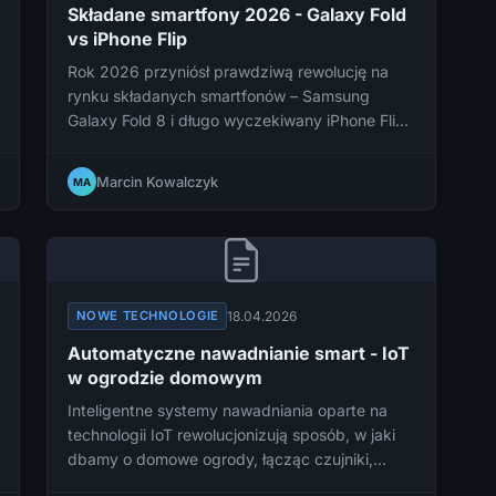
Składane smartfony 2026 - Galaxy Fold
vs iPhone Flip
Rok 2026 przyniósł prawdziwą rewolucję na
rynku składanych smartfonów – Samsung
Galaxy Fold 8 i długo wyczekiwany iPhone Flip
zmierzają ze sobą w bezpośrednim starciu o
miano najlepszego foldable'a na rynku.
Marcin Kowalczyk
MA
18.04.2026
NOWE TECHNOLOGIE
Automatyczne nawadnianie smart - IoT
w ogrodzie domowym
Inteligentne systemy nawadniania oparte na
technologii IoT rewolucjonizują sposób, w jaki
dbamy o domowe ogrody, łącząc czujniki,
automatyzację i aplikacje mobilne w jedno