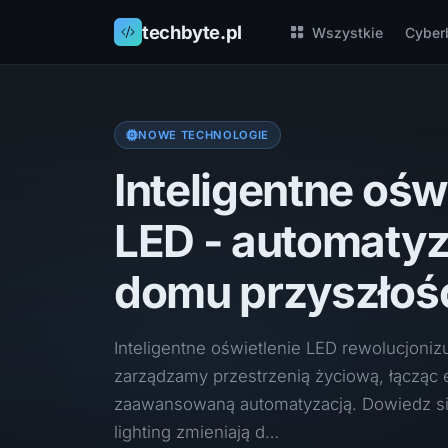
techbyte.pl
Wszystkie
Cyber
NOWE TECHNOLOGIE
Inteligentne ośw
LED - automatyz
domu przyszłoś
Inteligentne oświetlenie LED rewolucjoniz
zarządzamy przestrzenią życiową, łącząc
zaawansowaną automatyzacją. Dowiedz si
lighting zmieniają d…