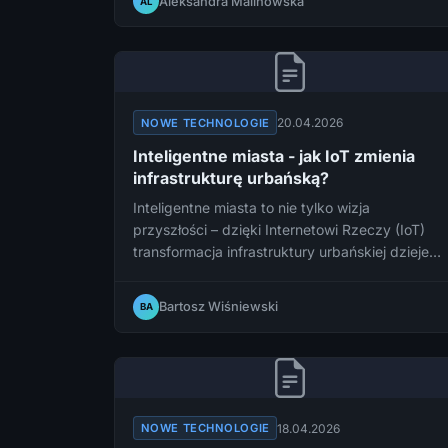
Aleksandra Malinowska
AL
odczuwanie. Sprawdź, jak działa ta technologia
i dlaczego może być kluczem do prawdziwie
immersyjnej przyszłości VR.
20.04.2026
NOWE TECHNOLOGIE
Inteligentne miasta - jak IoT zmienia
infrastrukturę urbańską?
Inteligentne miasta to nie tylko wizja
przyszłości – dzięki Internetowi Rzeczy (IoT)
transformacja infrastruktury urbańskiej dzieje
się już teraz, zmieniając sposób, w jaki
zarządzamy ruchem drogowym, energią,
Bartosz Wiśniewski
BA
odpadami i bezpieczeństwem publicznym.
Sprawdzamy, jak technologia IoT
rewolucjonizuje nasze metropolie i co to
oznacza dla mieszkańców.
18.04.2026
NOWE TECHNOLOGIE