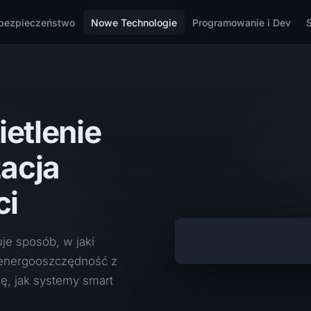
bezpieczeństwo
Nowe Technologie
Programowanie i Dev
ietlenie
acja
ci
uje sposób, w jaki
 energooszczędność z
ę, jak systemy smart