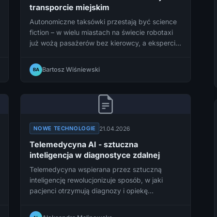
transporcie miejskim
Autonomiczne taksówki przestają być science
fiction – w wielu miastach na świecie robotaxi
już wożą pasażerów bez kierowcy, a eksperci
zapowiadają, że ta technologia wkrótce zmieni
oblicze transportu miejskiego na całym świecie.
Bartosz Wiśniewski
BA
21.04.2026
NOWE TECHNOLOGIE
Telemedycyna AI - sztuczna
inteligencja w diagnostyce zdalnej
Telemedycyna wspierana przez sztuczną
inteligencję rewolucjonizuje sposób, w jaki
pacjenci otrzymują diagnozy i opiekę
medyczną na odległość, otwierając nową erę w
ochronie zdrowia. Dowiedz się, jak AI zmienia