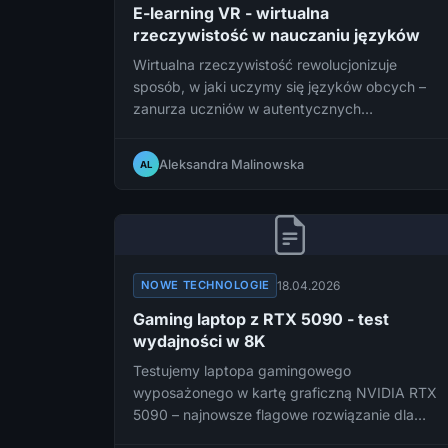
E-learning VR - wirtualna
rzeczywistość w nauczaniu języków
Wirtualna rzeczywistość rewolucjonizuje
sposób, w jaki uczymy się języków obcych –
zanurza uczniów w autentycznych
środowiskach językowych bez konieczności
wychodzenia z domu. Sprawdzamy, jak e-
Aleksandra Malinowska
AL
learning VR zmienia oblicze edukacji językowej
i czy jest w stanie zastąpić tradycyjne metody
nauki.
18.04.2026
NOWE TECHNOLOGIE
Gaming laptop z RTX 5090 - test
wydajności w 8K
Testujemy laptopa gamingowego
wyposażonego w kartę graficzną NVIDIA RTX
5090 – najnowsze flagowe rozwiązanie dla
mobilnych graczy, które obiecuje przełomową