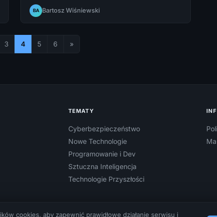
spójne rozwiązanie. Sprawdź, jak wdrożyć
Bartosz Wiśniewski
BA
smart nawadnianie we własnym ogrodzie i ile
możesz zaoszczędzić na rachunkach za wodę.
3
4
5
6
»
TEMATY
IN
Cyberbezpieczeństwo
Pol
Nowe Technologie
Ma
Programowanie i Dev
Sztuczna Inteligencja
Technologie Przyszłości
ków cookies, aby zapewnić prawidłowe działanie serwisu i