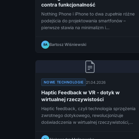
contra funkcjonalność
Nothing Phone i iPhone to dwa zupełnie różne
podejścia do projektowania smartfonów –
pierwsze stawia na minimalizm i
transparentność, drugie na dopracowany
ekosystem i funkcjonalność. Sprawdzamy,
Bartosz Wiśniewski
BA
które rozwiązanie lepiej sprawdzi się w
codziennym użytkowaniu.
21.04.2026
NOWE TECHNOLOGIE
Haptic Feedback w VR - dotyk w
wirtualnej rzeczywistości
Haptic feedback, czyli technologia sprzężenia
zwrotnego dotykowego, rewolucjonizuje
doświadczenia w wirtualnej rzeczywistości,
umożliwiając użytkownikom nie tylko widzenie i
słyszenie wirtualnego świata, ale również jego