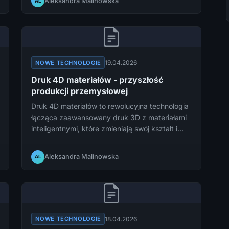
Aleksandra Malinowska
AL
zdalne konsultacje, analizę danych
medycznych i przyszłość opieki zdrowotnej w
Polsce i na świecie.
19.04.2026
NOWE TECHNOLOGIE
Druk 4D materiałów - przyszłość
produkcji przemysłowej
Druk 4D materiałów to rewolucyjna technologia
łącząca zaawansowany druk 3D z materiałami
inteligentnymi, które zmieniają swój kształt i
właściwości w odpowiedzi na bodźce
zewnętrzne. Dowiedz się, jak ta przełomowa
Aleksandra Malinowska
AL
innowacja zmienia oblicze współczesnej
produkcji przemysłowej.
18.04.2026
NOWE TECHNOLOGIE