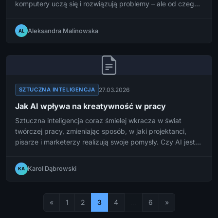
komputery uczą się i rozwiązują problemy – ale od czego
zacząć przygodę z AI? Ten przewodnik przeprowadzi Cię
przez podstawowe pojęcia i pierwsze kroki w świecie
Aleksandra Malinowska
AL
uczenia maszynowego.
27.03.2026
SZTUCZNA INTELIGENCJA
Jak AI wpływa na kreatywność w pracy
Sztuczna inteligencja coraz śmielej wkracza w świat
twórczej pracy, zmieniając sposób, w jaki projektanci,
pisarze i marketerzy realizują swoje pomysły. Czy AI jest
sprzymierzeńcem kreatywności, czy może stanowi dla niej
zagrożenie?
Karol Dąbrowski
KA
«
1
2
3
4
…
6
»