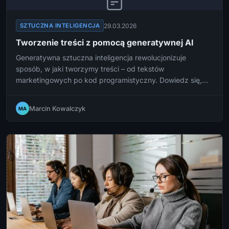
29.03.2026
SZTUCZNA INTELIGENCJA
Tworzenie treści z pomocą generatywnej AI
Generatywna sztuczna inteligencja rewolucjonizuje
sposób, w jaki tworzymy treści – od tekstów
marketingowych po kod programistyczny. Dowiedz się,
jak skutecznie wykorzystać te narzędzia w swojej
codziennej pracy i jakie pułapki warto omijać.
Marcin Kowalczyk
MA