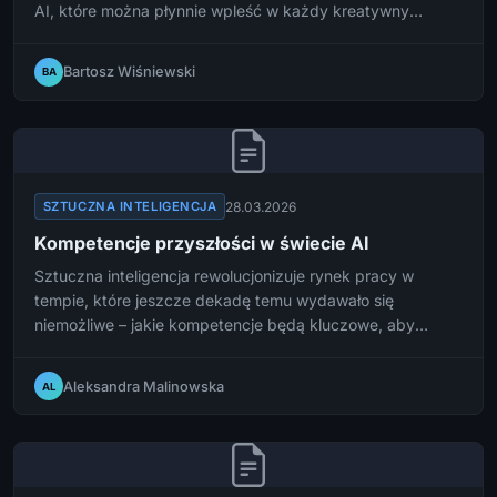
AI, które można płynnie wpleść w każdy kreatywny
workflow. Dowiedz się, jak skutecznie zintegrować to
narzędzie z codzienną pracą twórczą i wycisnąć z niego
Bartosz Wiśniewski
BA
maksimum potencjału.
28.03.2026
SZTUCZNA INTELIGENCJA
Kompetencje przyszłości w świecie AI
Sztuczna inteligencja rewolucjonizuje rynek pracy w
tempie, które jeszcze dekadę temu wydawało się
niemożliwe – jakie kompetencje będą kluczowe, aby
odnaleźć się w świecie zdominowanym przez AI i jak już
dziś przygotować się na zawodową przyszłość?
Aleksandra Malinowska
AL