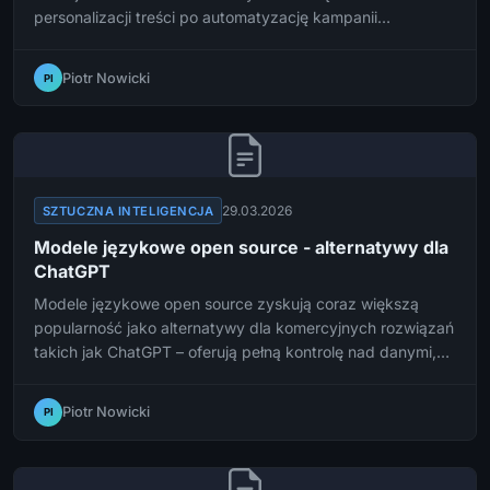
personalizacji treści po automatyzację kampanii
reklamowych. Sprawdzamy, jak AI kształtuje branżę
marketingową w 2026 roku i co to oznacza dla
Piotr Nowicki
PI
specjalistów.
29.03.2026
SZTUCZNA INTELIGENCJA
Modele językowe open source - alternatywy dla
ChatGPT
Modele językowe open source zyskują coraz większą
popularność jako alternatywy dla komercyjnych rozwiązań
takich jak ChatGPT – oferują pełną kontrolę nad danymi,
możliwość dostosowania i brak miesięcznych opłat.
Sprawdzamy najlepsze dostępne opcje i podpowiadamy,
Piotr Nowicki
PI
jak zacząć z nich korzystać.