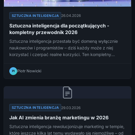
26.04.2026
SZTUCZNA INTELIGENCJA
Sztuczna inteligencja dla początkujących -
kompletny przewodnik 2026
Sztuczna inteligencja przestała być domeną wyłącznie
naukowców i programistów – dziś każdy może z niej
korzystać i czerpać realne korzyści. Ten kompletny
przewodnik na rok 2026 pomoże Ci zrozumieć podstawy
AI, poznać najważniejsze narzędzia i zacząć używać ich
Piotr Nowicki
PI
w codziennym życiu.
29.03.2026
SZTUCZNA INTELIGENCJA
Jak AI zmienia branżę marketingu w 2026
Sztuczna inteligencja rewolucjonizuje marketing w tempie,
które jeszcze kilka lat temu wydawało się niemożliwe – od