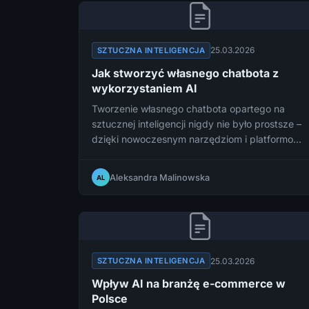
25.03.2026
SZTUCZNA INTELIGENCJA
Jak stworzyć własnego chatbota z
wykorzystaniem AI
Tworzenie własnego chatbota opartego na
sztucznej inteligencji nigdy nie było prostsze –
dzięki nowoczesnym narzędziom i platformom
nawet osoby bez zaawansowanej wiedzy
programistycznej mogą zbudować
Aleksandra Malinowska
AL
funkcjonalnego asystenta. W tym przewodniku
krok po kroku pokażemy, jak zaprojektować,
zbudować i wdrożyć własnego chatbota AI.
25.03.2026
SZTUCZNA INTELIGENCJA
Wpływ AI na branżę e-commerce w
Polsce