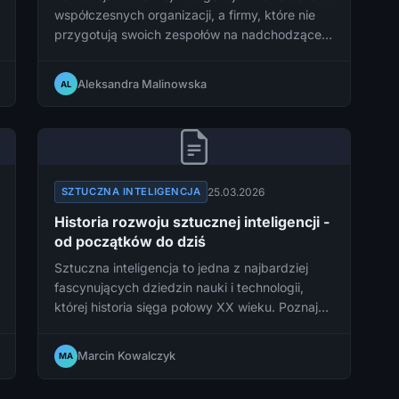
współczesnych organizacji, a firmy, które nie
przygotują swoich zespołów na nadchodzące
zmiany, ryzykują utratę konkurencyjności.
Dowiedz się, jak skutecznie przeprowadzić
Aleksandra Malinowska
AL
swój zespół przez transformację AI i zamienić
technologiczne wyzwanie w strategiczną
przewagę.
25.03.2026
SZTUCZNA INTELIGENCJA
Historia rozwoju sztucznej inteligencji -
od początków do dziś
Sztuczna inteligencja to jedna z najbardziej
fascynujących dziedzin nauki i technologii,
której historia sięga połowy XX wieku. Poznaj
drogę, jaką AI przebyła od teoretycznych
rozważań matematyków po zaawansowane
Marcin Kowalczyk
MA
systemy kształtujące nasze codzienne życie.