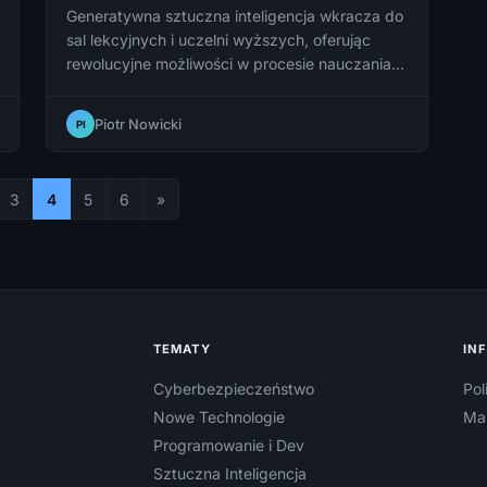
Generatywna sztuczna inteligencja wkracza do
sal lekcyjnych i uczelni wyższych, oferując
rewolucyjne możliwości w procesie nauczania,
ale jednocześnie stawiając przed edukatorami i
uczniami szereg poważnych wyzwań
Piotr Nowicki
PI
etycznych i pedagogicznych.
3
4
5
6
»
TEMATY
IN
Cyberbezpieczeństwo
Pol
Nowe Technologie
Ma
Programowanie i Dev
Sztuczna Inteligencja