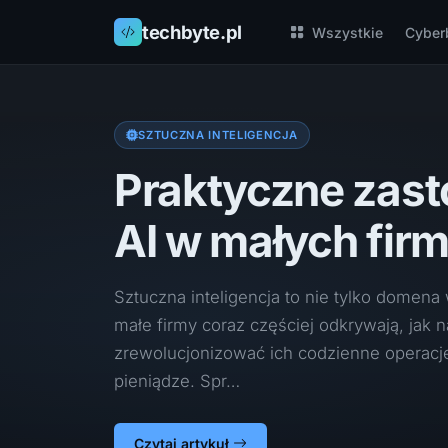
techbyte.pl
Wszystkie
Cyber
SZTUCZNA INTELIGENCJA
Praktyczne zas
AI w małych fir
Sztuczna inteligencja to nie tylko domena 
małe firmy coraz częściej odkrywają, jak 
zrewolucjonizować ich codzienne operacje
pieniądze. Spr…
Czytaj artykuł