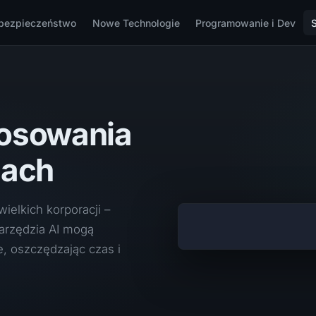
bezpieczeństwo
Nowe Technologie
Programowanie i Dev
tosowania
mach
wielkich korporacji –
narzędzia AI mogą
, oszczędzając czas i