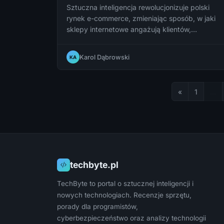
Sztuczna inteligencja rewolucjonizuje polski
rynek e-commerce, zmieniając sposób, w jaki
sklepy internetowe angażują klientów,
zarządzają zapasami i personalizują
doświadczenia zakupowe. Dowiedz się, jak AI
Karol Dąbrowski
KA
kształtuje przyszłość handlu elektronicznego w
Polsce.
«
1
…
techbyte.pl
TechByte to portal o sztucznej inteligencji i
nowych technologiach. Recenzje sprzętu,
porady dla programistów,
cyberbezpieczeństwo oraz analizy technologii