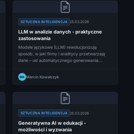
25.03.2026
SZTUCZNA INTELIGENCJA
LLM w analizie danych - praktyczne
zastosowania
Modele językowe (LLM) rewolucjonizują
sposób, w jaki firmy i analitycy przetwarzają
dane – od automatycznego generowania
raportów po eksplorację złożonych zbiorów
danych bez znajomości SQL. Sprawdź, jak w
Marcin Kowalczyk
MA
praktyce wykorzystać LLM w analizie danych i
jakie narzędzia warto znać w 2026 roku.
25.03.2026
SZTUCZNA INTELIGENCJA
Generatywna AI w edukacji -
możliwości i wyzwania