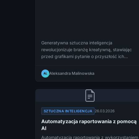
Generatywna sztuczna inteligencja
rewolucjonizuje branżę kreatywną, stawiając
przed grafikami pytanie o przyszłość ich
zawodu. Analizujemy aktualne trendy rynkowe,
możliwości i ograniczenia AI oraz to, jak
Aleksandra Malinowska
AL
projektanci mogą odnaleźć się w nowej
rzeczywistości.
26.03.2026
SZTUCZNA INTELIGENCJA
Automatyzacja raportowania z pomocą
AI
Automatyzacja raportowania z wykorzystaniem