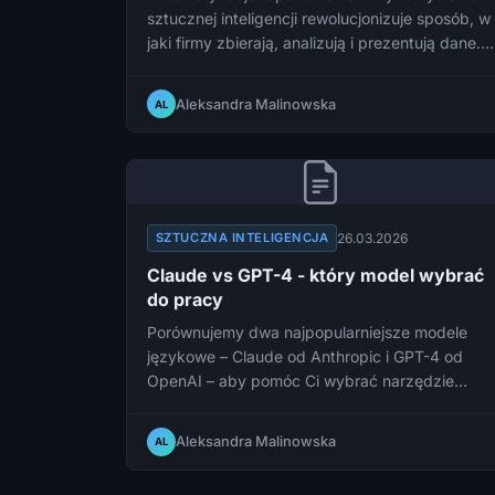
sztucznej inteligencji rewolucjonizuje sposób, w
jaki firmy zbierają, analizują i prezentują dane.
Dowiedz się, jak AI może zaoszczędzić
godziny pracy i znacząco poprawić jakość
Aleksandra Malinowska
AL
raportów biznesowych.
26.03.2026
SZTUCZNA INTELIGENCJA
Claude vs GPT-4 - który model wybrać
do pracy
Porównujemy dwa najpopularniejsze modele
językowe – Claude od Anthropic i GPT-4 od
OpenAI – aby pomóc Ci wybrać narzędzie
najlepiej dopasowane do Twoich codziennych
zadań zawodowych.
Aleksandra Malinowska
AL