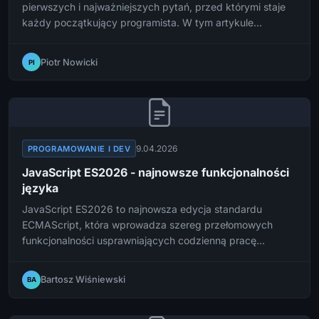
pierwszych i najważniejszych pytań, przed którymi staje
każdy początkujący programista. W tym artykule
przeprowadzimy Cię przez kluczowe różnice, języki
programowania oraz podpowiemy, jak podjąć świadomą
Piotr Nowicki
PI
decyzję dopasowaną do Twoich celów.
9.04.2026
PROGRAMOWANIE I DEV
JavaScript ES2026 - najnowsze funkcjonalności
języka
JavaScript ES2026 to najnowsza edycja standardu
ECMAScript, która wprowadza szereg przełomowych
funkcjonalności usprawniających codzienną pracę
programistów. Poznaj najważniejsze nowości, które
zmieniają oblicze nowoczesnego programowania w
Bartosz Wiśniewski
BA
JavaScript.