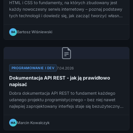
HTML i CSS to fundamenty, na których zbudowany jest
każdy nowoczesny serwis internetowy – poznaj podstawy
tych technologii i dowiedz się, jak zacząć tworzyć własne
strony już dziś.
Bartosz Wiśniewski
BA
7.04.2026
PROGRAMOWANIE I DEV
Dokumentacja API REST - jak ją prawidłowo
napisać
Dobra dokumentacja API REST to fundament każdego
udanego projektu programistycznego – bez niej nawet
najlepiej zaprojektowany interfejs staje się bezużyteczny
dla deweloperów. W tym artykule pokażemy, jak krok po
kroku stworzyć dokumentację, która rzeczywiście spełnia
Marcin Kowalczyk
MA
swoje zadanie.