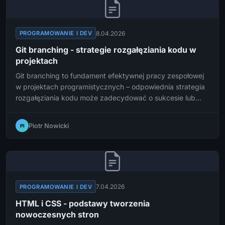
8.04.2026
PROGRAMOWANIE I DEV
Git branching - strategie rozgałęziania kodu w
projektach
Git branching to fundament efektywnej pracy zespołowej
w projektach programistycznych – odpowiednia strategia
rozgałęziania kodu może zadecydować o sukcesie lub
porażce całego procesu wytwarzania oprogramowania. W
tym artykule przyjrzymy się najpopularniejszym strategiom
Piotr Nowicki
PI
i podpowiemy, którą z nich wybrać dla swojego projektu.
7.04.2026
PROGRAMOWANIE I DEV
HTML i CSS - podstawy tworzenia
nowoczesnych stron