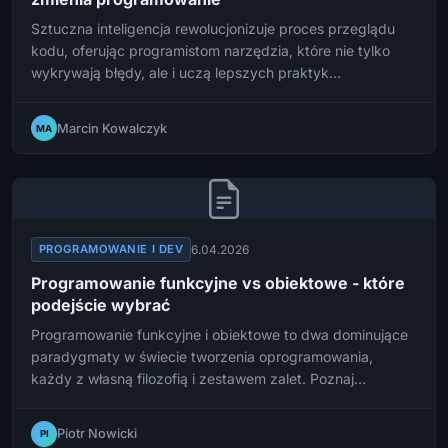
Sztuczna inteligencja rewolucjonizuje proces przeglądu
kodu, oferując programistom narzędzia, które nie tylko
wykrywają błędy, ale i uczą lepszych praktyk
programowania. Sprawdzamy, jak AI Code Review zmienia
codzienną pracę deweloperów i jakie narzędzia warto
Marcin Kowalczyk
MA
znać w 2026 roku.
6.04.2026
PROGRAMOWANIE I DEV
Programowanie funkcyjne vs obiektowe - które
podejście wybrać
Programowanie funkcyjne i obiektowe to dwa dominujące
paradygmaty w świecie tworzenia oprogramowania,
każdy z własną filozofią i zestawem zalet. Poznaj
kluczowe różnice, mocne strony obu podejść i dowiedz
się, które z nich najlepiej sprawdzi się w Twoim projekcie.
Piotr Nowicki
PI