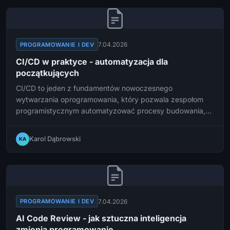
7.04.2026
PROGRAMOWANIE I DEV
CI/CD w praktyce - automatyzacja dla
początkujących
CI/CD to jeden z fundamentów nowoczesnego
wytwarzania oprogramowania, który pozwala zespołom
programistycznym automatyzować procesy budowania,
testowania i wdrażania aplikacji. W tym artykule
przeprowadzimy Cię przez podstawy Continuous
Karol Dąbrowski
KA
Integration i Continuous Delivery w przystępny sposób –
idealny dla osób stawiających pierwsze kroki w DevOps.
7.04.2026
PROGRAMOWANIE I DEV
AI Code Review - jak sztuczna inteligencja
zmienia programowanie