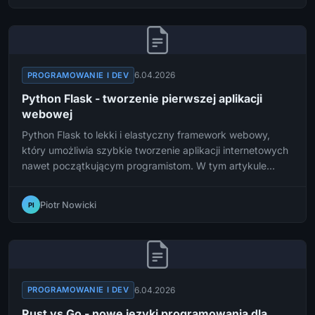
6.04.2026
PROGRAMOWANIE I DEV
Python Flask - tworzenie pierwszej aplikacji
webowej
Python Flask to lekki i elastyczny framework webowy,
który umożliwia szybkie tworzenie aplikacji internetowych
nawet początkującym programistom. W tym artykule
przeprowadzimy Cię krok po kroku przez proces
tworzenia pierwszej aplikacji webowej przy użyciu Flask.
Piotr Nowicki
PI
6.04.2026
PROGRAMOWANIE I DEV
Rust vs Go - nowe języki programowania dla